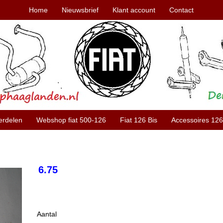
Home
Nieuwsbrief
Klant account
Contact
erdelen
Webshop fiat 500-126
Fiat 126 Bis
Accessoires 126
6.75
Aantal