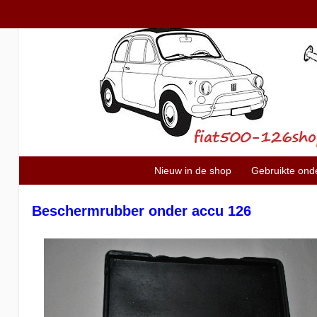
Nieuw in de shop
Gebruikte ond
Beschermrubber onder accu 126